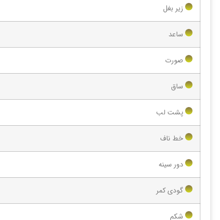
زیر بغل
ساعد
صورت
ساق
پشت لب
خط ناف
دور سینه
گودی کمر
شکم