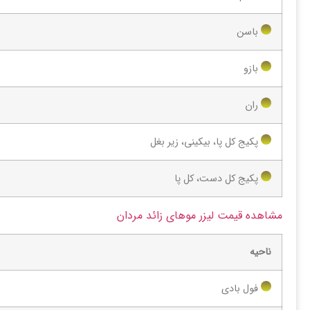
باسن
بازو
ران
پکیج کل پا، بیکینی، زیر بغل
پکیج کل دست، کل پا
مشاهده قیمت لیزر موهای زائد مردان
ناحیه
فول بادی