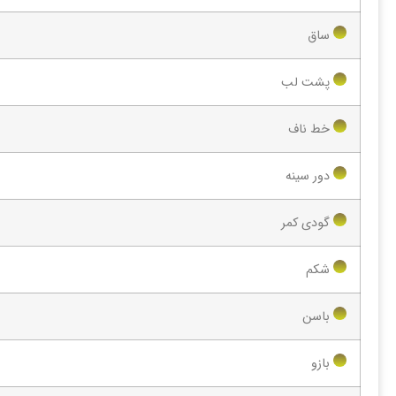
ساق
پشت لب
خط ناف
دور سینه
گودی کمر
شکم
باسن
بازو