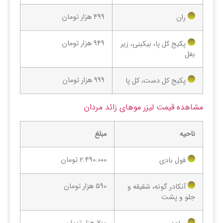
499 هزار تومان
ران
949 هزار تومان
پکیج کل پا، بیکینی، زیر
بغل
999 هزار تومان
پکیج کل دست، کل پا
مشاهده قیمت لیزر موهای زائد مردان
ناحیه
مبلغ
2.490.000 تومان
فول بادی
590 هزار تومان
آنکادر گونه، شقیقه و
جلو و پشت