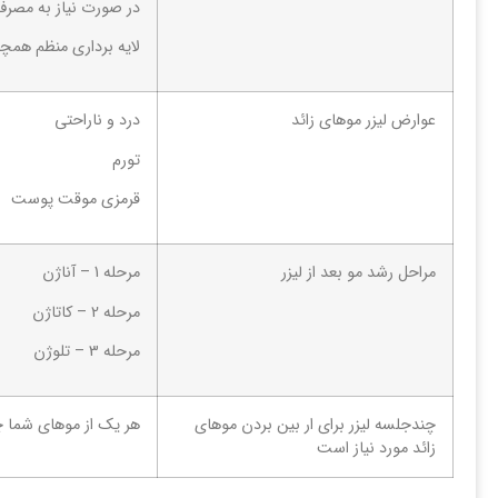
در صورت نیاز به مصرف 
لایه برداری منظم همچن
عوارض لیزر موهای زائد
درد و ناراحتی
تورم
قرمزی موقت پوست
مراحل رشد مو بعد از لیزر
مرحله 1 – آناژن
مرحله 2 – کاتاژن
مرحله 3 – تلوژن
چندجلسه لیزر برای ار بین بردن موهای
هر یک از موهای شما چرخه رشد 
زائد مورد نیاز است