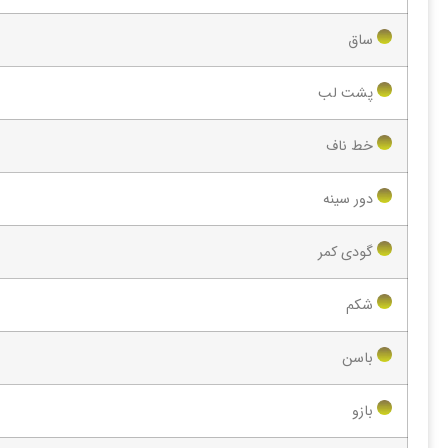
ساق
پشت لب
خط ناف
دور سینه
گودی کمر
شکم
باسن
بازو