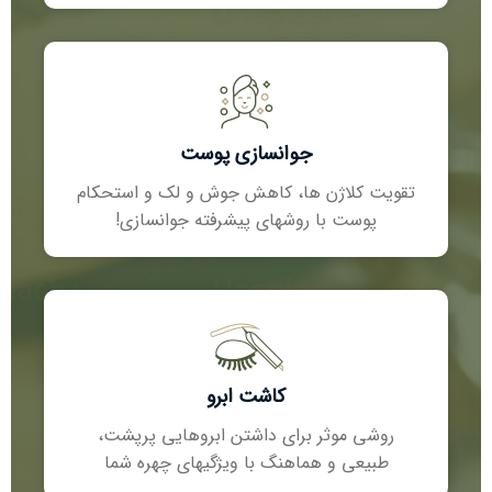
جوانسازی پوست
تقویت کلاژن ھا، کاھش جوش و لک و استحکام
پوست با روشھای پیشرفته جوانسازی!
کاشت ابرو
روشی موثر برای داشتن ابروھایی پرپشت،
طبیعی و ھماھنگ با ویژگیھای چھره شما