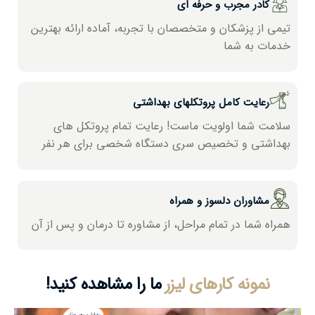
کادر مجرب و حرفه ای
تیمی از پزشکان و متخصصان با تجربه، آماده ارائه بھترین
خدمات به شما
رعایت کامل پروتکلھای بھداشتی
سلامت شما اولویت ماست! رعایت تمام پروتکل ھای
بھداشتی و تخصیص سری دستگاه شخصی برای ھر نفر
مشاوران دلسوز و ھمراه
ھمراه شما در تمام مراحل، از مشاوره تا درمان و پس از آن
نمونه کارھای لیزر
ما را مشاھده کنید!