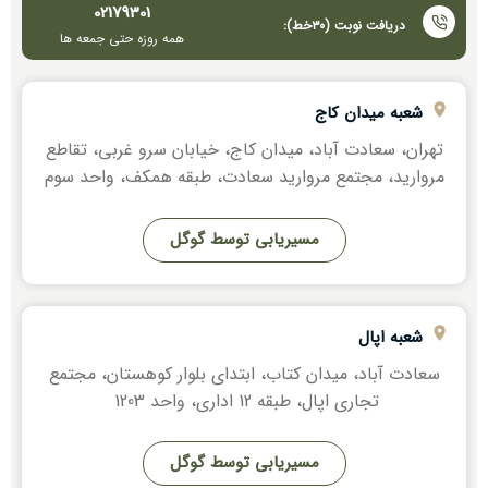
02179301
دریافت نوبت (٣٠خط):
ھمه روزه حتی جمعه ھا
شعبه میدان کاج
تھران، سعادت آباد، میدان کاج، خیابان سرو غربی، تقاطع
مروارید، مجتمع مروارید سعادت، طبقه ھمکف، واحد سوم
مسیریابی توسط گوگل
شعبه اپال
سعادت آباد، میدان کتاب، ابتدای بلوار کوھستان، مجتمع
تجاری اپال، طبقه 12 اداری، واحد 1203
مسیریابی توسط گوگل