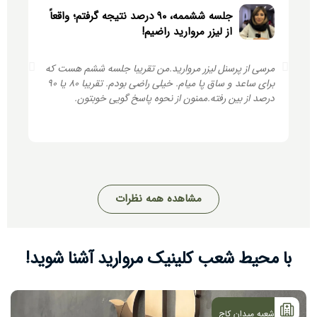
جلسه ششممه، ۹۰ درصد نتیجه گرفتم؛ واقعاً
از لیزر مروارید راضیم!
مرسی از پرسنل لیزر مروارید.من تقریبا جلسه ششم هست که
سلام
برای ساعد و ساق پا میام. خیلی راضی بودم. تقریبا 80 یا 90
درصد از بین رفته.ممنون از نحوه پاسخ گویی خوبتون.
نداش
مشاهده همه نظرات
با محیط شعب کلینیک
مروارید
آشنا شوید!
شعبه میدان کاج