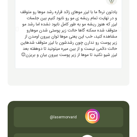
یادتون نره❗️ ما با لیزر موهای زائد قراره رشد موها رو متوقف
اگه مش
و در نهایت تمام ریشه ی مو رو نابود کنیم بین جلسات
خاصی م
لیزر که هنوز ریشه مو به طور کامل نابود نشده اما رشد مو
پوستت 
متوقف شده ممکنه گاها حالت زیر پوستی شدن موهارو
گرفتی 
مشاهده کنید، خب این یعنی موها توان بیرون اومدن از
زیر پوست رو ندارن چون رشدشون با لیزر متوقف شدهاین
حالت دائمی نیست و از بین میره میتونید تا دوهفته بعد
لیزر شیو نکنید تا موها از زیر پوست بیرون بیان و بریزن😌
lasermorvarid@