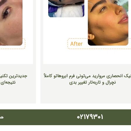
نیک انحصاری مروارید می‌تونی فرم ابروهاتو کاملاً
جدیدترین تکنیک 
نچرال و تار‌به‌تار تغییر بدی
نتیجه‌ای 
02179301
هم