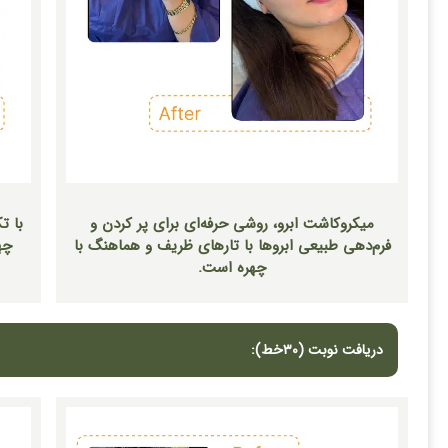
میکروکاشت ابرو، روشی حرفه‌ای برای پر کردن و
با ت
فرم‌دهی طبیعی ابروها با تارهای ظریف و هماهنگ با
چه
چهره است.
دریافت نوبت (٣٠خط):​