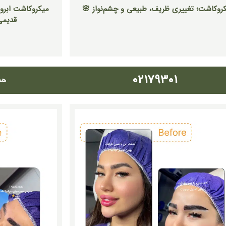
روکاشت؛ تغییری ظریف، طبیعی و چشم‌نواز 🌸
میکروکاشت ابرو؛ 
قدیمی
02179301
هم