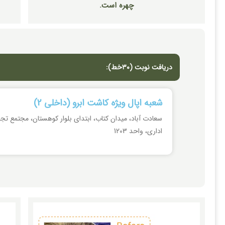
چهره است.
دریافت نوبت (٣٠خط):​
شعبه اپال ویژه کاشت ابرو (داخلی 2)
اداری، واحد 1203