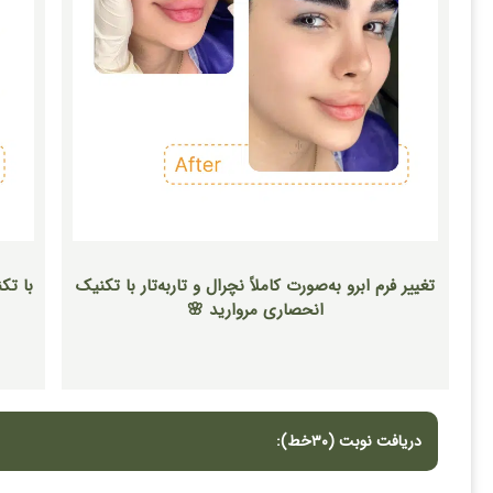
تغییر فرم ابرو به‌صورت کاملاً نچرال و تار‌به‌تار با تکنیک
با تک
انحصاری مروارید 🌸
دریافت نوبت (٣٠خط):​