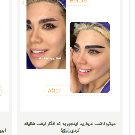
⁨ ⁨ میکروکاشت مروارید اینجوریه که انگار لیفت شقیقه
کردی
ابر