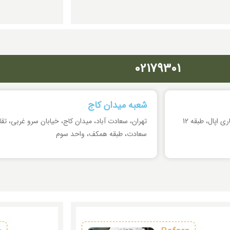
02179301
شعبه میدان کاج
سعادت آباد، میدان کتاب، ابتدای بلوار کوھستان، مجتمع تجاری اپال، طبقه 12
تھران، سعادت آباد، میدان کاج، خیابان سرو غربی، تق
سعادت، طبقه ھمکف، واحد سوم