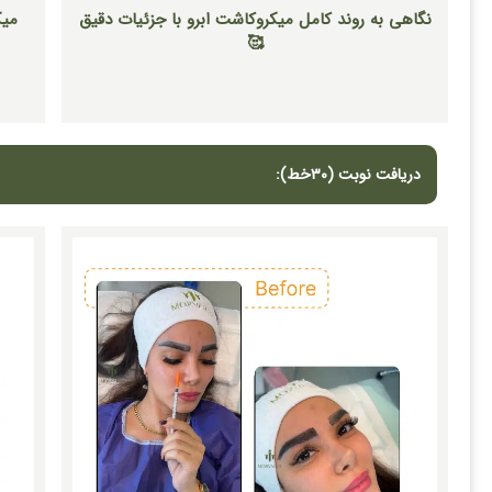
نگاهی به روند کامل میکروکاشت ابرو با جزئیات دقیق
میک
🥰
دریافت نوبت (٣٠خط):​