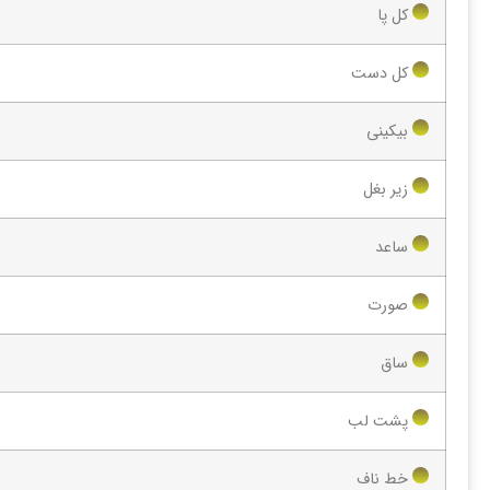
کل پا
کل دست
بیکینی
زیر بغل
ساعد
صورت
ساق
پشت لب
خط ناف