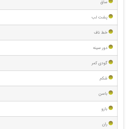
ساق
پشت لب
خط ناف
دور سینه
گودی کمر
شکم
باسن
بازو
ران