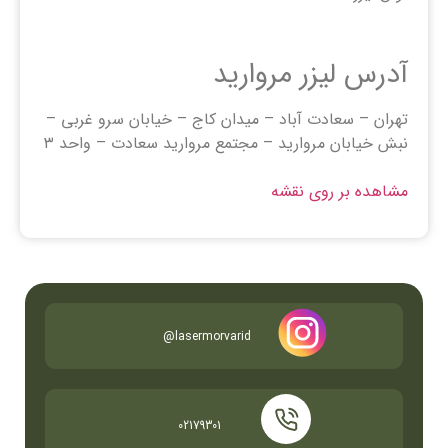
آدرس لیزر مروارید
تهران – سعادت آباد – میدان کاج – خیابان سرو غربی –
نبش خیابان مروارید – مجتمع مروارید سعادت – واحد ۳
مشاهده بر روی نقشه
lasermorvarid@
02179301